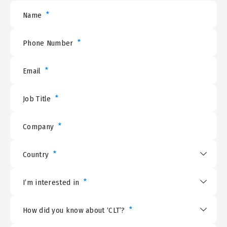
*
Name
*
Phone Number
*
Email
*
Job Title
*
Company
*
Country
*
I’m interested in
*
How did you know about ‘CLT’?