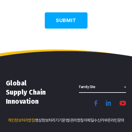
할 수 있도록 조치하고 있습니다.
회사는 개인정보처리방침의 지속적인 개선을 위하여 개인정보처리방침
을 개정하는데 필요한 절차를 정하고 있습니다. 그리고 개인정보처리방침
SUBMIT
을 개정하는 경우 버전번호를 부여하여 개정된 사항을 쉽게 알아볼 수 있
도록 하고 있습니다.
본 개인정보처리방침은 2022년 9월 20일부터 시행되며, 이를 개정하는
경우 웹사이트 공지사항(또는 서면/이메일/전화/SMS의 방법으로 개별
공지)을 통하여 공지할 것입니다.
2. 수집하는 개인정보의 항목 및 수집방법
Global
(1) 수집하는 개인정보의 항목
Family Site
Supply Chain
회사는 회사관련 문의, 서비스/상품 문의, 투자/사업협력 문의, 채용 문의,
홈페이지 문의, 리소스 자료 다운로드, 이벤트 및 참가등록 서비스에 대한
Innovation
관리를 위하여 아래와 같은 개인정보를 수집하고 있습니다.
자세한 내용
개인정보처리방침
영상정보처리기기운영/관리방침
이메일수신거부
온라인문의
성명, 연락처, 이메일주소, 국가, 이용자
필수 수집항목
의 소속 회사명, 직급