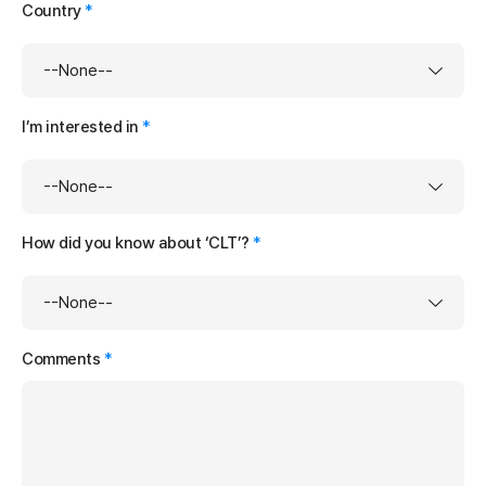
Country
*
I’m interested in
*
How did you know about ‘CLT’?
*
Comments
*